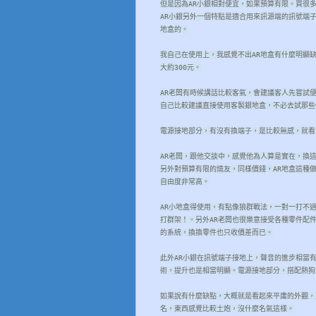
但是因為AR小銀相對便宜，如果預算有限。買很
AR小銀另外一個特點是適合用來訊源端的訊號端子
地盒的。
我自己在使用上，我感覺不出AR地盒有什麼明顯缺
大約300元。
AR老闆有時候講話比較客氣，會建議客人先嘗試
自己比較建議直接使用客製銀地盒，不必去試那些
電源接地部分，有沒有換端子，是比較無感，就看
AR老闆，跟他交談中，感覺他為人算是實在，換
另外對預算有限的燒友，同樣價錢，AR地盒這種
自由度非常高。
AR小地盒得使用，有點像狼群戰法，一對一打不
打群架！。另外AR老闆也很樂意接受各種零件配
的系統，換換零件也只收價差而已。
此外AR小銀在訊號端子接地上，聲音的進步相當
術，提升也是相當明顯。電源接地部分，搭配熱狗
如果說有什麼缺點，大概就是看起來平庸的外觀，
名，東西感覺比較土炮，沒什麼名氣這樣。