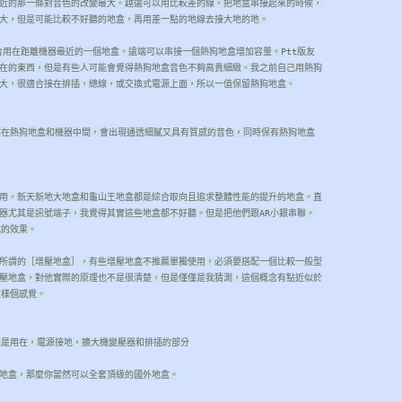
近的那一條對音色的改變最大。越遠可以用比較差的線。把地盒串接起來的時候，
大，但是可能比較不好聽的地盒，再用差一點的地線去接大地的地。
合用在距離機器最近的一個地盒。遠端可以串接一個熱狗地盒增加容量。Ptt版友
在的東西，但是有些人可能會覺得熱狗地盒音色不夠高貴細緻。我之前自己用熱狗
大，很適合接在排插，總線，或交換式電源上面，所以一值保留熱狗地盒。
裝在熱狗地盒和機器中間，會出現通透細膩又具有質感的音色，同時保有熱狗地盒
用。新天新地大地盒和龜山王地盒都是綜合取向且追求整體性能的提升的地盒。直
器尤其是訊號端子，我覺得其實這些地盒都不好聽。但是把他們跟AR小銀串聯，
成的效果。
所謂的［增壓地盒］，有些增壓地盒不推薦單獨使用，必須要搭配一個比較一般型
壓地盒，對他實際的原理也不是很清楚，但是僅僅是我猜測，這個概念有點近似於
這樣個感覺。
其是用在，電源接地，擴大機變壓器和排插的部分
地盒，那麼你當然可以全套頂級的國外地盒。