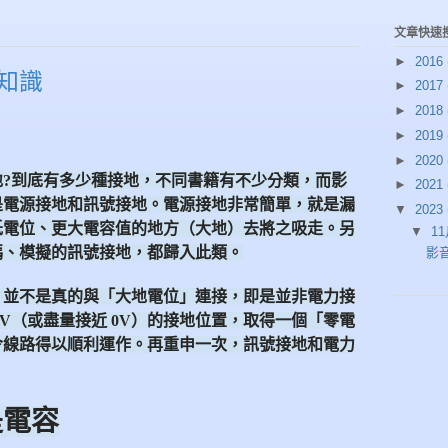
文章快速
►
2016
知識
►
2017
►
2018
►
2019
►
2020
地
?
到底有多少種接地，不同書籍有不少分類，而影
►
2021
是電源接地和訊號接地。電源接地非常簡單，就是漏
▼
2023
低電位、更大電容值的地方（大地）去將之吸走。另
▼
1
碼、模擬的訊號接地，都歸入此類。
影
」並不是真的與「大地電位」連接，即是並非電力接
V
（或盡量接近
0V
）的接地位置，取得一個「零電
令線路得以順利運作。再重申一次，訊號接地和電力
是電容