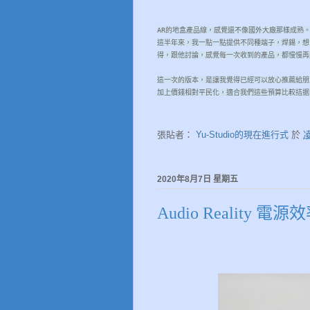
AR的地盒產品線，感覺還不像國外大廠那樣成熟
這半年來，我一點一點提供不同種端子，焊錫，想
得，跟他討論，感覺每一次收到的產品，都慢慢再
這一次的版本，是讓我覺得已經可以放心推薦給朋
加上價錢相對平民化，適合我們這些預算比較拮据
張貼者：
Yu-Studio的現在進行式
於
凌
2020年8月7日 星期五
Audio Reality 