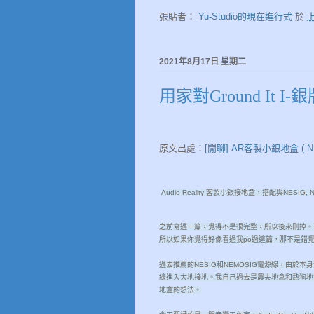
張貼者：
Yu-Studio的現在進行式
於
上
2021年8月17日 星期二
用家對Ground It
原文出處：
[閒聊] AR客製小銀地盒 ( NE
Audio Reality 客製小銀接地盒，搭配與NESIG,
之前寫過一篇，覺得不是很完整，所以後來刪掉。
所以如果你覺得好像看過我po過這篇，那不是錯
過去推薦的NESIG和NEMOSIG電源線，由
線進入大地接地。我自己過去是農夫地盒和熱狗地
地盒的想法。