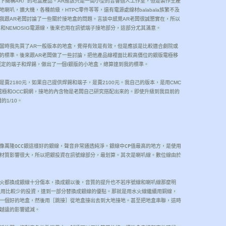
ty（以下簡稱AR）的地盒產品。AR應該只是一間小型的音響個人工作室，但是製作生產
叭，擴大機，各種前級，HTPC零件等等，還有電源處線材balabala族繁不及
我跟AR老闆討論了一些關於接地盒的問題。言談中感覺AR老闆很誠懇實在，所以
G和NEMOSIG電源線，後來也用在訊號端子接地部分，這部分尤其滿意。
。當時我先買了AR一般版本的地盒，覺得有效是有效，但是應該是比較適合劇院或
的標準。後來跟AR老闆做了一些討論，把他產品線裡面比較高價位的銀版電極移
選定的端子和焊錫，做出了一個I銀版的小地盒，總算達到我的標準。
，是賣2180元，如果自己提供焊錫和端子，是賣2100元。我自己的版本，是用CMC
銀棒電極和OCC銅網，接地的內含物是老闆自己研究搭配出來的。即使升級到我目前的
1/10。
像萬隆OCC銀這樣好的銀線，聲音非常通透純淨。銀線中CP值最高的地方，是使用
材質影響很大，所以把銀投資在訊號線部分，最划算。其次是喇叭線。數位線由於
火都換成銀線十分傷本，換成銀以後，音質的提升也不若序號線和喇叭線那麼明
以用比較少的投資，達到一部分替換成銀線的優點。那就是用水火線繼續用銅線，
一個好的地盒，然後用［跳接］從地盒接出去到大地接地。甚至把地盒串聯，這時
越遠的影響遞減。