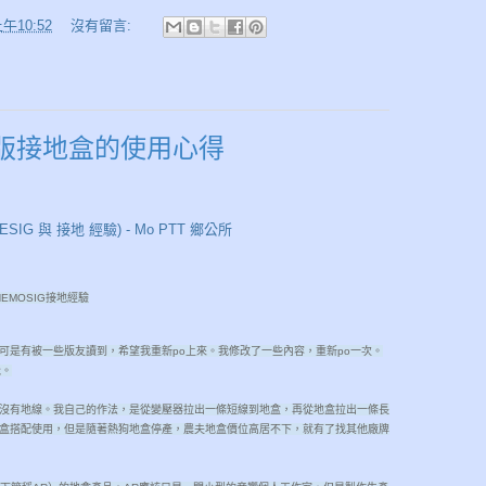
午10:52
沒有留言:
 I-銀版接地盒的使用心得
SIG 與 接地 經驗) - Mo PTT 鄉公所
 NEMOSIG接地經驗
可是有被一些版友讀到，希望我重新po上來。我修改了一些內容，重新po一次。
覺。
於本身沒有地線。我自己的作法，是從變壓器拉出一條短線到地盒，再從地盒拉出一條長
盒搭配使用，但是隨著熱狗地盒停產，農夫地盒價位高居不下，就有了找其他廠牌