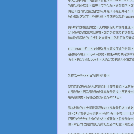
今天要講的是一間音響工作室，Audio Reali
的產品卻非常多。露天上面的品項，書架喇叭，落地喇
備載。他的其他產品我都沒用過。不過在半年前，
請他幫忙客製了一些接地盒，用來搭配我的NESI
請AR客製的這個地盒，大約在6個月前開始生產
是中低階的兩聲道系統用，聲音的質感沒有達到我
植到他最便宜的［I版］地盒裡面，然後再搭配我
在2019年10月，AR小銀如果用賣家原廠的搭配
鍍銀喇叭端子，oyaide銀錫，然後AR提供純
版本，也是台幣2000多。大約是當年農夫小銀定價的
先來講一些nesig的接地經驗。
我自己的確是很喜歡音響線材中使用銀線，尤其是
在訊號線，因為訊號線金屬導體量最少，而且受到
是高頻傳輸，使用鍍銀線有很好的CP值。
最不划算的，大概是電源線吧！導體量很多，水地
顯，CP值算是比較低的。不過卻有一個技巧，可
把銀的成分放在地線的地方。短銀線，從機器接到
候，聲音的改變會接近最靠近機器的地盒，離機器