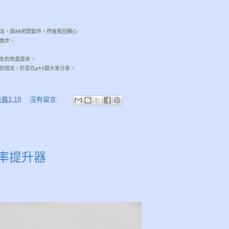
。
法，請AR老闆製作，然後我回饋心
進步。
友的地盒版本。
的燒友，於是在ptt跟大家分享。
晨1:19
沒有留言:
電源效率提升器