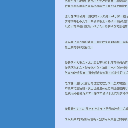
地線也是，地線很特別地也會改變聲音。離機器最
音色最好的地盒放在離機器最近，用跳線串到比較
應用在AR小銀的一點經驗，大概是，AR小銀，適
應該還有很多人手上有熱狗地盒。熱狗地盒是很實
地盒也有這樣個感覺，但是看在熱狗地盒容量相當
如果手上還有熱狗地盒，可以考慮買AR小銀，安
接上去的寧靜寬鬆感。
新天新地大地盒，或是龜山王地盒也都有類似的應
接把熱狗地盒，新天新地盒，和龜山王地盒接到機
放在AR地盒後面，聲音都會變好聽，然後出現加
之前聽一些比較富有的發燒友在分享，農夫地盒有
的農夫地盒使用。我自己是沒有錢再買這些農夫增
我把AR小銀擋在前面，後面用熱狗地盒增加容積
論整體性能，AR是比不上市面上昂貴的地盒。尤
所以如果你非常非常富裕，預算可以買全套的昂貴