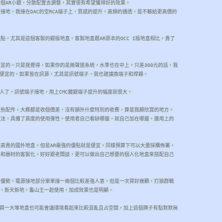
多個AR小銀，分散配置去調整，其實很有希望獲得好的效果。
接地。我接在DAC的空RCA端子上，質感的提升，高頻的通透，是不輸給更高價的
點，尤其是這個客製的銀版地盒。客製地盒跟AR原本的OCC I版地盒相比，貴了
便宜的。只是我覺得，如果你的是兩聲道系統，水準也在中上，只差300元的話，我
便宜的。如果皆在訊源，尤其是訊號端子，我也建議換端子和焊錫。
人了。訊號端子接地，用上CMC鍍銀端子提升的幅度就很大。
這些配件，大概都是收個價差，沒有額外什麼特別的收費，算是我頗欣賞的地方。
做法，具備了高度的使用彈性。使用者自己看缺哪邊，就自己加在哪邊，運用上的
過高貴的國外地盒。但是AR最強的優點就是便宜，同樣預算下可以大量採購佈署，
件和器材的客製化，好好跟老闆談，更可以做出自己想要的個人化地盒來搭配自己
有優勢。電源接地部分單單接一兩個比較差強人意，但是一次買好幾顆，打狼群戰
，新天新地，龜山王一起使用，加成效果也是明顯。
買一大堆地盒也可能會讓環境看起來比較混亂且占空間，加上這個牌子有點默默無